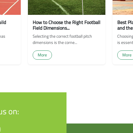
ild
How to Choose the Right Football
Best Pl
Field Dimensions...
and the 
 has
Selecting the correct football pitch
Choosing 
dimensions is the corne...
is essenti
More
More
us on: