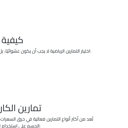
كيفية 
اختيار التمارين الرياضية لا يجب أن يكون عشوائيًا، بل يجب أن يتوافق مع حالتك الصحية، أهدافك، وميولك الشخصية. إليك بعض الخطوات التي تساعدك في اتخاذ القرار الصحيح:
تمارين الكا
الجسم على استخدام الدهون كمصدر للطاقة، وبالتالي تسريع عملية إنقاص الوزن. أبرز تمارين الكارديو لتنحيف الجسم: