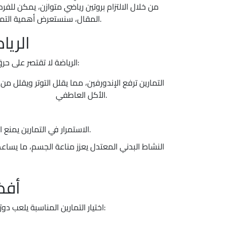
من خلال الالتزام بروتين رياضي متوازن، يمكن للف
المقال، سنستعرض أهمية التمارين الرياضية كوسيلة فعّالة لإنقاص الوزن، إلى جانب دورها البارز في تعزيز جودة الحياة والصحة النفسية.
الريا
الرياضة لا تقتصر على حرق الدهون فقط بل تلعب دوراً مهماً في دعم الصحة النفسية، ما يسهل الالتزام بنمط حياة صحي:
التماري
الأكل العاطفي.
الاستمرار في التمارين يمنع استعادة الوزن. حيث إن التمارين الدورية تساهم في توازن الطاقة بين المدخول والمصروف.
أفضل7 أنواع رياضة ل
اختيار التمارين المناسبة يلعب دورًا كبيرًا في تحقيق أهداف فقدان الوزن. فيما يلي إخترنا أفضل 7 أنواع رياضة فعّالة لتنحيف الجسم بسرعة: