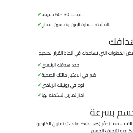
المدة: 30 -60 دقيقة.
الفائدة: خسارة الوزن وتحسين المزاج.
هدافك
حدد هدفك الرئيسي
ضع في الاعتبار حالتك الصحية
نوع في روتينك الرياضي
اختر تمارين تستمتع بها
لجسم بسرعة
تمارين الكارديو (Cardio Exercises) تُعد من أكثر أنواع التمارين فعالية في حرق السعرات الحرارية وتعزيز صحة القلب. تساعد هذه التمارين على رفع معدل ضربات القلب، مما يُحفّز