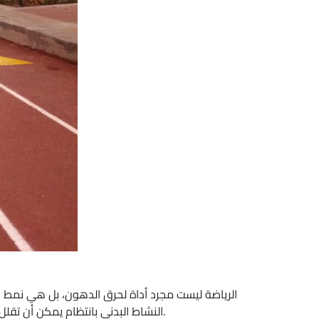
الرياضة ليست مجرد أداة لحرق الدهون، بل هي نمط حياة
النشاط البدني بانتظام يمكن أن تقلل من خطر الإصابة بالأمراض المزمنة مثل السكري وأمراض القلب، إلى جانب تحسين نوعية النوم وتعزيز المناعة.