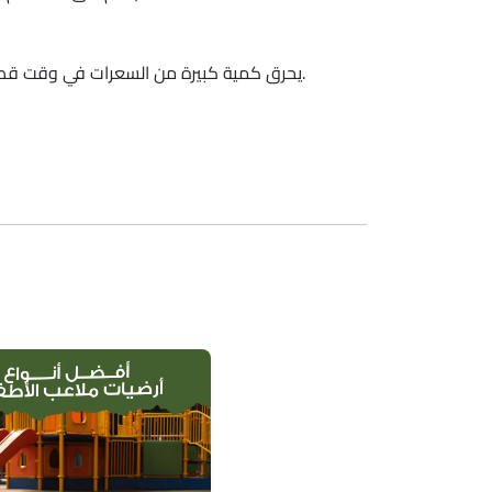
يحرق كمية كبيرة من السعرات في وقت قصير. الجري لمدة 30 دقيقة قد يحرق ما بين 300 إلى 500 سعرة حرارية، حسب شدة الأداء ووزن الشخص.