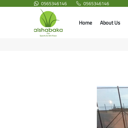
0565346146
0565346146
Home
About Us