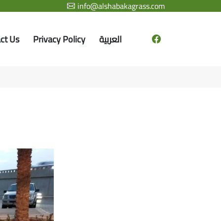
info@alshabakagrass.com
العربية
Privacy Policy
ct Us