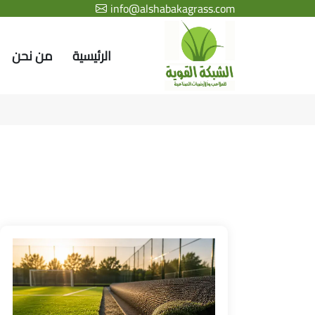
info@alshabakagrass.com
الرئيسية
من نحن