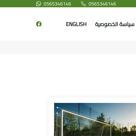
0565346146
0565346146
سياسة الخصوصية
ENGLISH