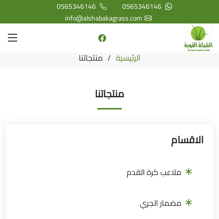
0565346146
0565346146
info@alshabakagrass.com
الرئيسية
منتجاتنا
منتجاتنا
الاقسام
ملاعب كرة القدم
مضمار الجري