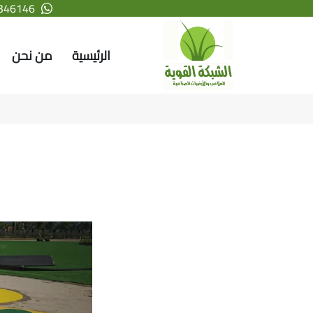
346146
الرئيسية
من نحن