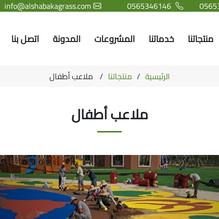
info@alshabakagrass.com
0565346146
0565
منتجاتنا
خدماتنا
المشروعات
المدونة
اتصل بنا
الرئيسية
منتجاتنا
ملاعب أطفال
ملاعب أطفال